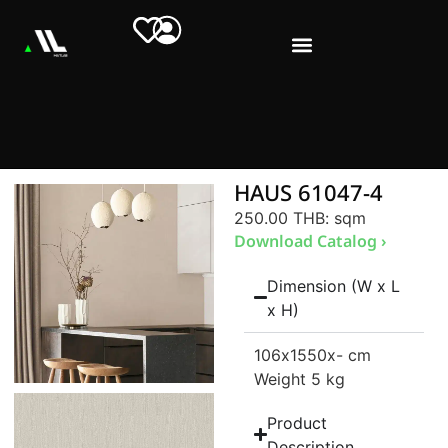
HAUS 61047-4
250.00 THB
: sqm
Download Catalog ›
Dimension (W x L
x H)
106
x1550
x- cm
Weight 5 kg
Product
Description