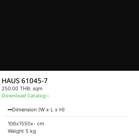
HAUS 61045-7
250.00 THB
: sqm
Download Catalog ›
Dimension (W x L x H)
106
x1550
x- cm
Weight 5 kg