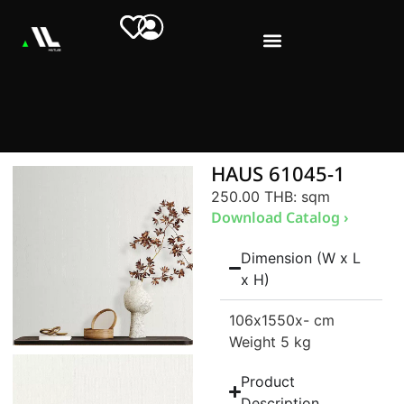
HAUS 61045-1
250.00 THB
: sqm
Download Catalog ›
Dimension (W x L
x H)
106
x1550
x- cm
Weight 5 kg
Product
Description