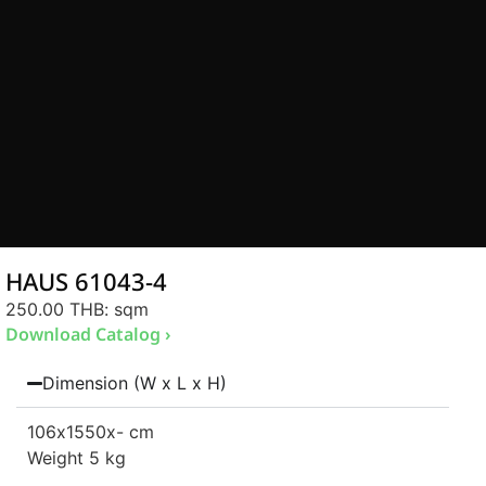
HAUS 61043-4
250.00 THB
: sqm
Download Catalog ›
Dimension (W x L x H)
106
x1550
x- cm
Weight 5 kg