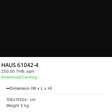
HAUS 61042-4
250.00 THB
: sqm
Download Catalog ›
Dimension (W x L x H)
106
x1550
x- cm
Weight 5 kg