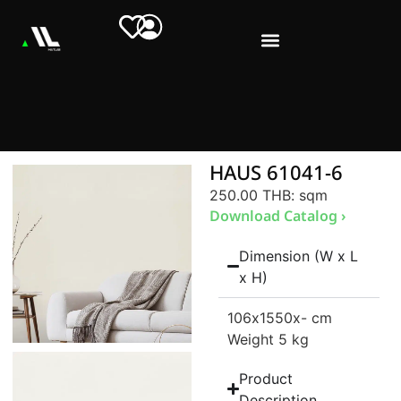
HAUS 61041-6
250.00 THB
: sqm
Download Catalog ›
Dimension (W x L
x H)
106
x1550
x- cm
Weight 5 kg
Product
Description