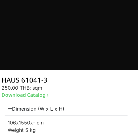
HAUS 61041-3
250.00 THB
: sqm
Download Catalog ›
Dimension (W x L x H)
106
x1550
x- cm
Weight 5 kg