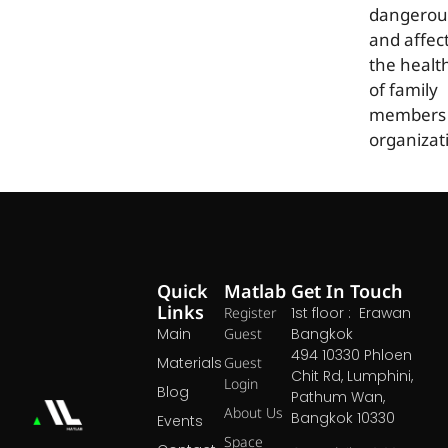
dangerou
and affec
the healt
of family
members 
organizat
Quick
Matlab
Get In Touch
Links
Register
1st floor : Erawan
Main
Guest
Bangkok
494 10330 Phloen
Materials
Guest
Chit Rd, Lumphini,
Login
Blog
Pathum Wan,
About Us
Bangkok 10330
Events
Space