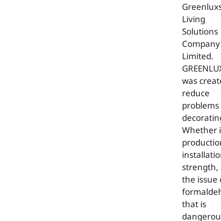
Greenlux
Living
Solutions
Company
Limited.
GREENLU
was creat
reduce
problems 
decoratin
Whether 
productio
installatio
strength,
the issue 
formalde
that is
dangerou