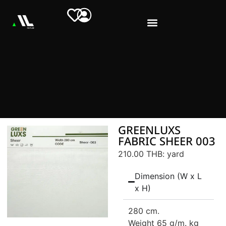
GREENLUXS
FABRIC SHEER 003
210.00 THB
: yard
Dimension (W x L
x H)
280 cm.
Weight 65 g/m. kg