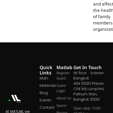
and affec
the healt
of family
members 
organizat
Quick
Matlab
Get In Touch
Links
Register
1st floor : Erawan
Main
Guest
Bangkok
494 10330 Phloen
Materials
Guest
Chit Rd, Lumphini,
Login
Blog
Pathum Wan,
About Us
Bangkok 10330
Events
Space
Contact
Open daily 10.00 -
At MATLAB, we
Pricing