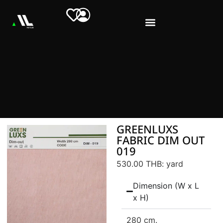
GREENLUXS
FABRIC DIM OUT
019
530.00 THB
: yard
Dimension (W x L
x H)
280 cm.