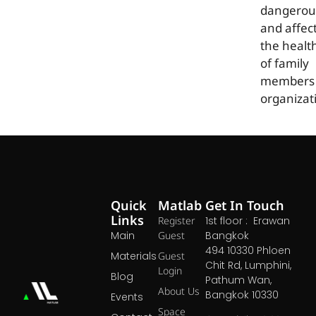
dangerou
and affec
the healt
of family
members 
organizat
Quick
Matlab
Get In Touch
Links
Register
1st floor : Erawan
Main
Guest
Bangkok
494 10330 Phloen
Materials
Guest
Chit Rd, Lumphini,
Login
Blog
Pathum Wan,
About Us
Bangkok 10330
Events
Space