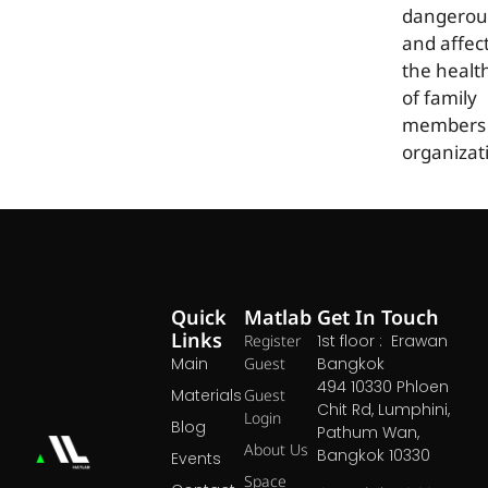
dangerou
and affec
the healt
of family
members 
organizat
Quick
Matlab
Get In Touch
Links
Register
1st floor : Erawan
Main
Guest
Bangkok
494 10330 Phloen
Materials
Guest
Chit Rd, Lumphini,
Login
Blog
Pathum Wan,
About Us
Bangkok 10330
Events
Space