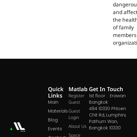
dangerou
and affec
the healt
of family
members 
organizat
Quick
Matlab
Get In Touch
Links
Register
1st floor : Erawan
Main
Guest
Bangkok
494 10330 Phloen
Materials
Guest
Chit Rd, Lumphini,
Login
Blog
Pathum Wan,
About Us
Bangkok 10330
Events
Space