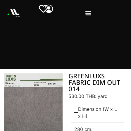
GREENLUXS
FABRIC DIM OUT
014
530.00 THB
: yard
Dimension (W x L
x H)
280 cm.