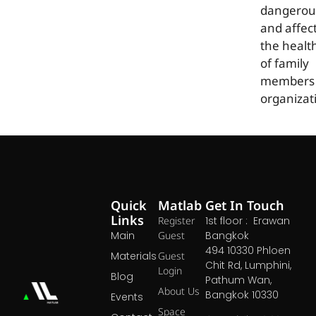
dangerou
and affec
the healt
of family
members 
organizat
Quick
Matlab
Get In Touch
Links
Register
1st floor : Erawan
Main
Guest
Bangkok
494 10330 Phloen
Materials
Guest
Chit Rd, Lumphini,
Login
Blog
Pathum Wan,
About Us
Bangkok 10330
Events
Space