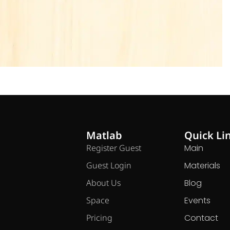
Matlab
Quick Li
Register Guest
Main
Guest Login
Materials
About Us
Blog
Space
Events
Pricing
Contact