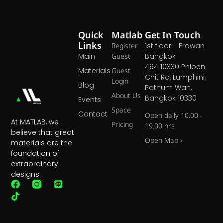
Quick
Matlab
Get In Touch
Links
Register
1st floor : Erawan
Main
Guest
Bangkok
494 10330 Phloen
Materials
Guest
Chit Rd, Lumphini,
Login
Blog
Pathum Wan,
About Us
Bangkok 10330
Events
Space
Contact
Open daily 10.00 -
At MATLAB, we
Pricing
19.00 hrs
believe that great
Open Map ›
materials are the
foundation of
extraordinary
designs.