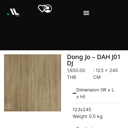
Dong Jo – DAH J01
DJ
1,650.00
: 123 x 245
THB
CM
Dimension (W x L
x H)
123
x245
Weight 0.5 kg