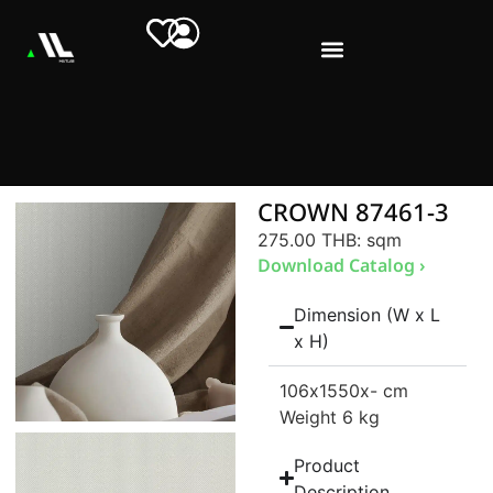
CROWN 87461-3
275.00 THB
: sqm
Download Catalog ›
Dimension (W x L
x H)
106
x1550
x- cm
Weight 6 kg
Product
Description