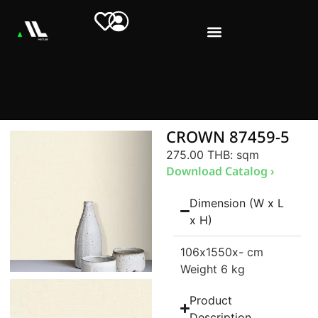
CROWN 87459-5
275.00 THB
: sqm
Download Catalog ›
Dimension (W x L
x H)
106
x1550
x- cm
Weight 6 kg
Product
Description