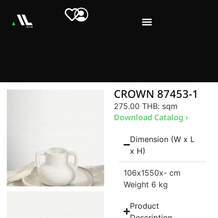
CROWN 87453-1
275.00 THB
: sqm
Download Catalog ›
Dimension (W x L
x H)
106
x1550
x- cm
Weight 6 kg
Product
Description