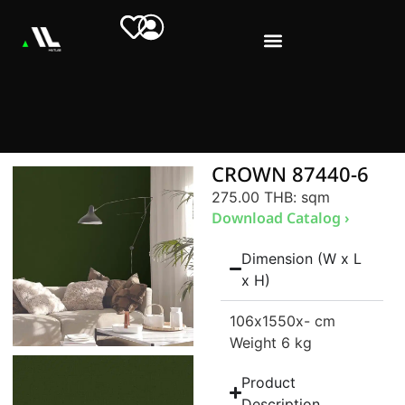
CROWN 87440-6
275.00 THB
: sqm
Download Catalog ›
Dimension (W x L
x H)
106
x1550
x- cm
Weight 6 kg
Product
Description