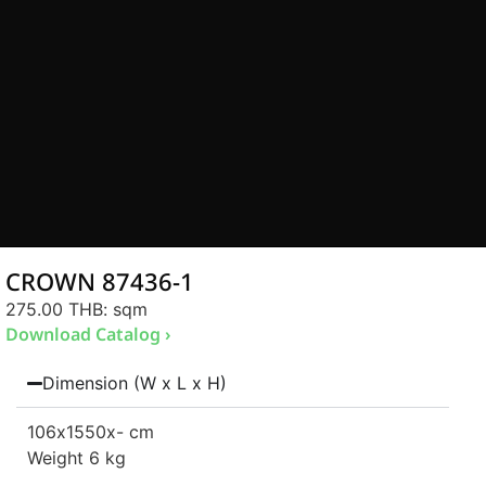
CROWN 87436-1
275.00 THB
: sqm
Download Catalog ›
Dimension (W x L x H)
106
x1550
x- cm
Weight 6 kg