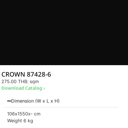
CROWN 87428-6
275.00 THB
: sqm
Download Catalog ›
Dimension (W x L x H)
106
x1550
x- cm
Weight 6 kg