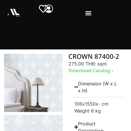
CROWN 87400-2
275.00 THB
: sqm
Download Catalog ›
Dimension (W x L
x H)
106
x1550
x- cm
Weight 6 kg
Product
Description