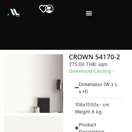
CROWN 54170-2
275.00 THB
: sqm
Download Catalog ›
Dimension (W x L
x H)
106
x1550
x- cm
Weight 6 kg
Product
Description