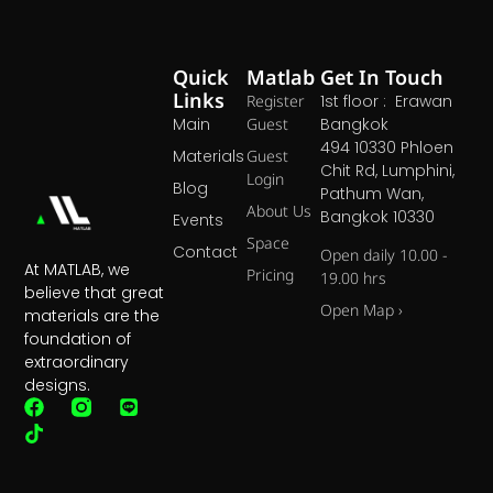
Quick
Matlab
Get In Touch
Links
Register
1st floor : Erawan
Main
Guest
Bangkok
494 10330 Phloen
Materials
Guest
Chit Rd, Lumphini,
Login
Blog
Pathum Wan,
About Us
Bangkok 10330
Events
Space
Contact
Open daily 10.00 -
At MATLAB, we
Pricing
19.00 hrs
believe that great
Open Map ›
materials are the
foundation of
extraordinary
designs.