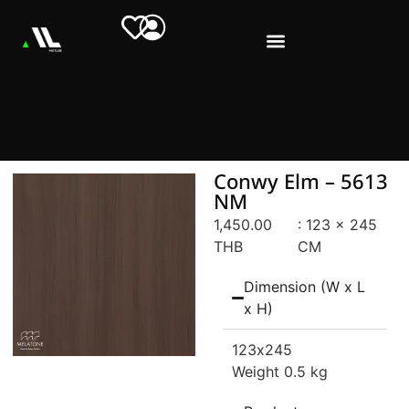
Conwy Elm – 5613
NM
1,450.00
: 123 x 245
THB
CM
Dimension (W x L
x H)
123
x245
Weight 0.5 kg