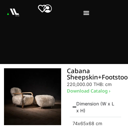
Cabana
Sheepskin+Footstoo
220,000.00 THB
: cm
Download Catalog ›
Dimension (W x L
x H)
74
x65
x68 cm