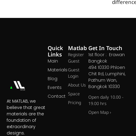
differenc
Quick
Matlab
Get In Touch
Links
Register
1st floor : Erawan
Main
Guest
Bangkok
494 10330 Phloen
Materials
Guest
Chit Rd, Lumphini,
Login
Blog
Pathum Wan,
About Us
Bangkok 10330
Events
Space
Contact
Open daily 10.00 -
At MATLAB, we
Pricing
19.00 hrs
believe that great
Open Map ›
materials are the
foundation of
extraordinary
designs.