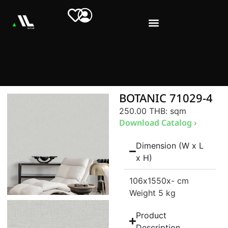
BOTANIC 71029-4
250.00 THB
: sqm
Download Catalog ›
Dimension (W x L
x H)
106
x1550
x- cm
Weight 5 kg
Product
Description