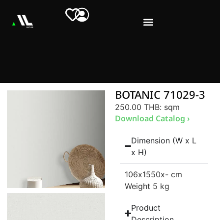
BOTANIC 71029-3
250.00 THB
: sqm
Download Catalog ›
Dimension (W x L
x H)
106
x1550
x- cm
Weight 5 kg
Product
Description