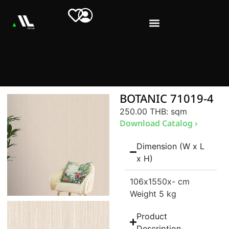
BOTANIC 71019-4
250.00 THB
: sqm
Download Catalog ›
Dimension (W x L
x H)
106
x1550
x- cm
Weight 5 kg
Product
Description