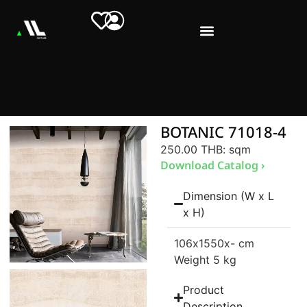
BOTANIC 71018-4
250.00 THB
: sqm
Download Catalog ›
Dimension (W x L
x H)
106
x1550
x- cm
Weight 5 kg
Product
Description