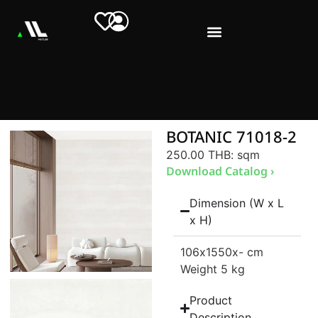
BOTANIC 71018-2
250.00 THB
: sqm
Download Catalog ›
Dimension (W x L
x H)
106
x1550
x- cm
Weight 5 kg
Product
Description