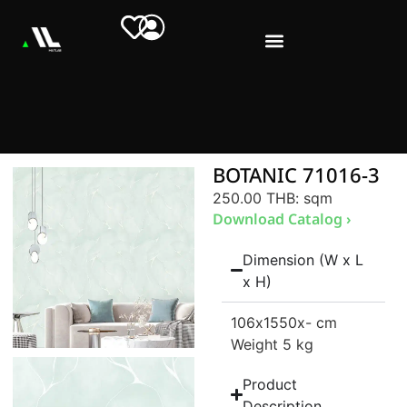
BOTANIC 71016-3
250.00 THB
: sqm
Download Catalog ›
Dimension (W x L
x H)
106
x1550
x- cm
Weight 5 kg
Product
Description