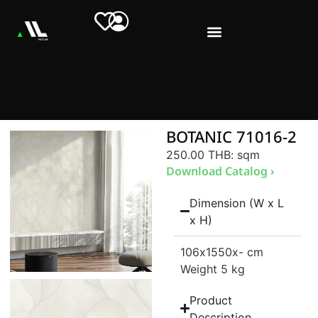
BOTANIC 71016-2
250.00 THB
: sqm
Download Catalog ›
Dimension (W x L
x H)
106
x1550
x- cm
Weight 5 kg
Product
Description