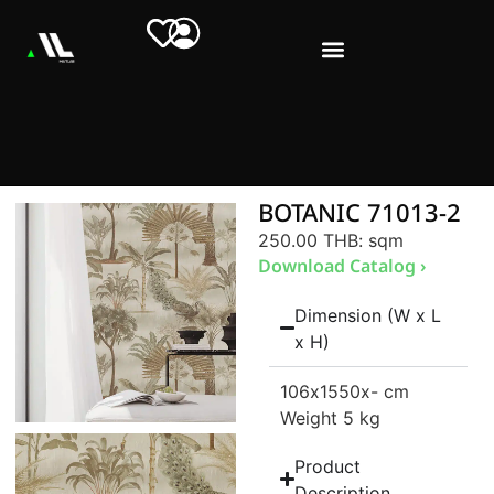
BOTANIC 71013-2
250.00 THB
: sqm
Download Catalog ›
Dimension (W x L
x H)
106
x1550
x- cm
Weight 5 kg
Product
Description