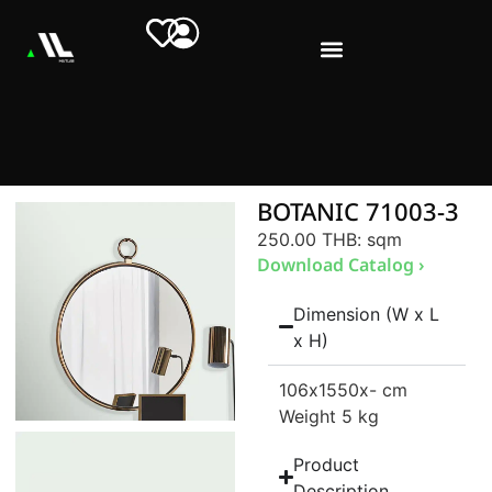
BOTANIC 71003-3
250.00 THB
: sqm
Download Catalog ›
Dimension (W x L
x H)
106
x1550
x- cm
Weight 5 kg
Product
Description