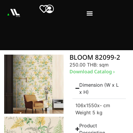
BLOOM 82099-2
250.00 THB
: sqm
Download Catalog ›
Dimension (W x L
x H)
106
x1550
x- cm
Weight 5 kg
Product
Description