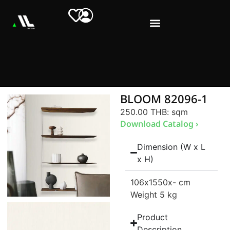
BLOOM 82096-1
250.00 THB
: sqm
Download Catalog ›
Dimension (W x L
x H)
106
x1550
x- cm
Weight 5 kg
Product
Description