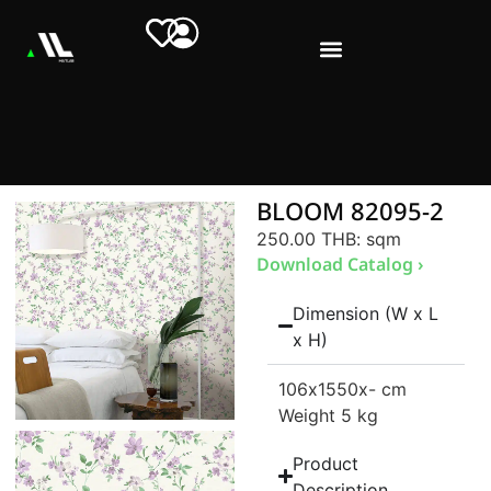
BLOOM 82095-2
250.00 THB
: sqm
Download Catalog ›
Dimension (W x L
x H)
106
x1550
x- cm
Weight 5 kg
Product
Description