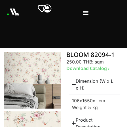
BLOOM 82094-1
250.00 THB
: sqm
Download Catalog ›
Dimension (W x L
x H)
106
x1550
x- cm
Weight 5 kg
Product
Description