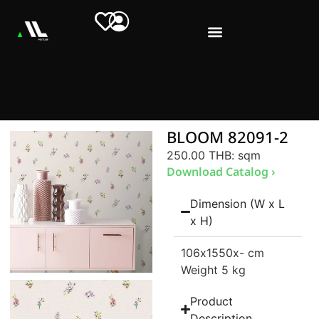
BLOOM 82091-2
250.00 THB
: sqm
Download Catalog ›
Dimension (W x L
x H)
106
x1550
x- cm
Weight 5 kg
Product
Description