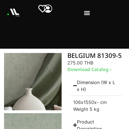
BELGIUM 81309-5
275.00 THB
Download Catalog ›
Dimension (W x L
x H)
106
x1550
x- cm
Weight 5 kg
Product
Description