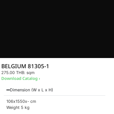
BELGIUM 81305-1
275.00 THB
: sqm
Download Catalog ›
Dimension (W x L x H)
106
x1550
x- cm
Weight 5 kg