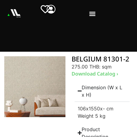
BELGIUM 81301-2
275.00 THB
: sqm
Download Catalog ›
Dimension (W x L
x H)
106
x1550
x- cm
Weight 5 kg
Product
Description