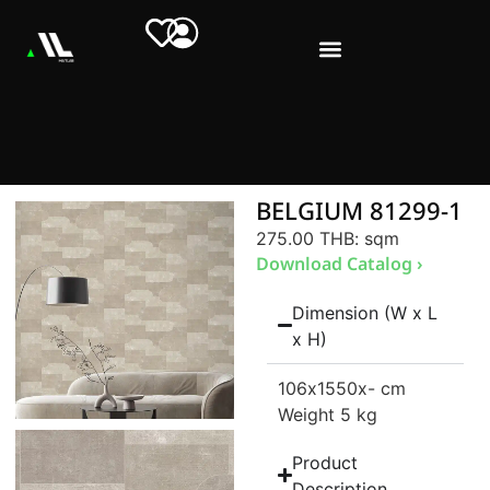
BELGIUM 81299-1
275.00 THB
: sqm
Download Catalog ›
Dimension (W x L
x H)
106
x1550
x- cm
Weight 5 kg
Product
Description