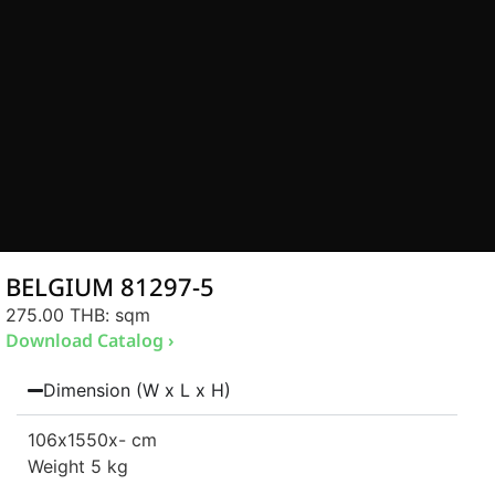
BELGIUM 81297-5
275.00 THB
: sqm
Download Catalog ›
Dimension (W x L x H)
106
x1550
x- cm
Weight 5 kg