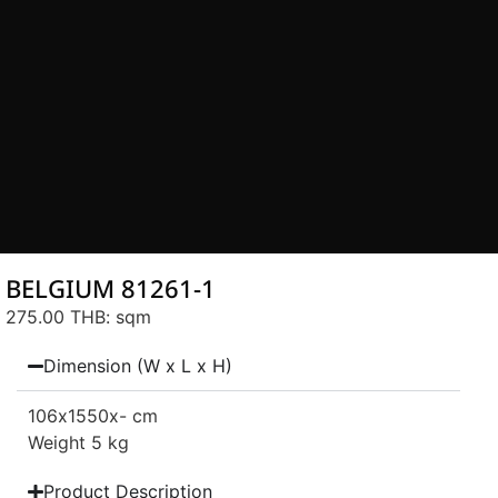
BELGIUM 81261-1
275.00 THB
: sqm
Dimension (W x L x H)
106
x1550
x- cm
Weight 5 kg
Product Description