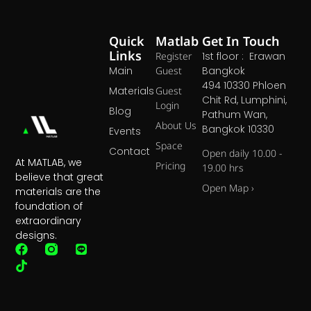
Quick
Matlab
Get In Touch
Links
Register
1st floor : Erawan
Main
Guest
Bangkok
494 10330 Phloen
Materials
Guest
Chit Rd, Lumphini,
Login
Blog
Pathum Wan,
About Us
Bangkok 10330
Events
Space
Contact
Open daily 10.00 -
At MATLAB, we
Pricing
19.00 hrs
believe that great
Open Map ›
materials are the
foundation of
extraordinary
designs.