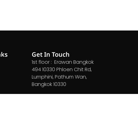
nks
Get In Touch
1st floor : Erawan Bangkok
494 10330 Phloen Chit Rd,
Lumphini, Pathum Wan,
Bangkok 10330
Open daily 10.00 - 19.00 hrs
Open Map ›