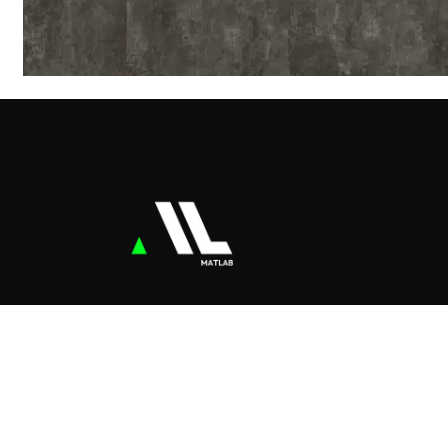
At MATLAB, we believe that great
materials are the foundation of
extraordinary designs.