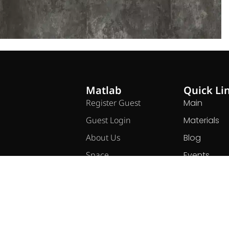
Matlab
Quick Li
Register Guest
Main
Guest Login
Materials
About Us
Blog
Space
Events
Pricing
Contact