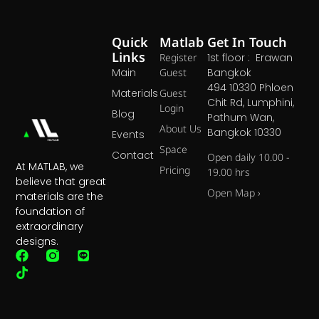
Quick
Matlab
Get In Touch
Links
Register
1st floor : Erawan
Main
Guest
Bangkok
494 10330 Phloen
Materials
Guest
Chit Rd, Lumphini,
Login
Blog
Pathum Wan,
About Us
Bangkok 10330
Events
Space
Contact
Open daily 10.00 -
At MATLAB, we
Pricing
19.00 hrs
believe that great
Open Map ›
materials are the
foundation of
extraordinary
designs.