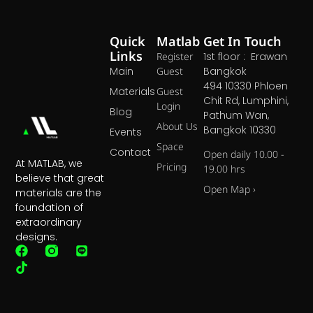
Quick
Matlab
Get In Touch
Links
Register
1st floor : Erawan
Main
Guest
Bangkok
494 10330 Phloen
Materials
Guest
Chit Rd, Lumphini,
Login
Blog
Pathum Wan,
About Us
Bangkok 10330
Events
Space
Contact
Open daily 10.00 -
At MATLAB, we
Pricing
19.00 hrs
believe that great
Open Map ›
materials are the
foundation of
extraordinary
designs.