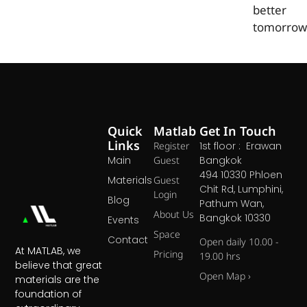
better
tomorrow
Quick
Matlab
Get In Touch
Links
Register
1st floor : Erawan
Main
Guest
Bangkok
494 10330 Phloen
Materials
Guest
Chit Rd, Lumphini,
Login
Blog
Pathum Wan,
About Us
Bangkok 10330
Events
Space
Contact
Open daily 10.00 -
At MATLAB, we
Pricing
19.00 hrs
believe that great
Open Map ›
materials are the
foundation of